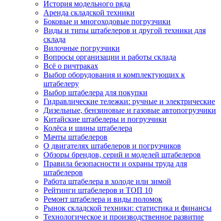
История модельного ряда
Аренда складской техники
Боковые и многоходовые погрузчики
Виды и типы штабелеров и другой техники для
склада
Вилочные погрузчики
Вопросы организации и работы склада
Всё о ричтраках
Выбор оборудования и комплектующих к
штабелеру
Выбор штабелера для покупки
Гидравлические тележки: ручные и электрические
Дизельные, бензиновые и газовые автопогрузчики
Китайские штабелеры и погрузчики
Колёса и шины штабелера
Мачты штабелеров
О двигателях штабелеров и погрузчиков
Обзоры брендов, серий и моделей штабелеров
Правила безопасности и охраны труда для
штабелеров
Работа штабелера в холоде или зимой
Рейтинги штабелеров и ТОП 10
Ремонт штабелера и виды поломок
Рынок складской техники: статистика и финансы
Технологическое и производственное развитие