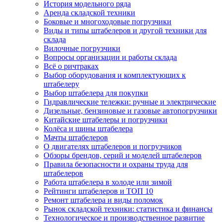
История модельного ряда
Аренда складской техники
Боковые и многоходовые погрузчики
Виды и типы штабелеров и другой техники для
склада
Вилочные погрузчики
Вопросы организации и работы склада
Всё о ричтраках
Выбор оборудования и комплектующих к
штабелеру
Выбор штабелера для покупки
Гидравлические тележки: ручные и электрические
Дизельные, бензиновые и газовые автопогрузчики
Китайские штабелеры и погрузчики
Колёса и шины штабелера
Мачты штабелеров
О двигателях штабелеров и погрузчиков
Обзоры брендов, серий и моделей штабелеров
Правила безопасности и охраны труда для
штабелеров
Работа штабелера в холоде или зимой
Рейтинги штабелеров и ТОП 10
Ремонт штабелера и виды поломок
Рынок складской техники: статистика и финансы
Технологическое и производственное развитие