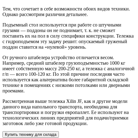
Тем, что сочетает в себе возможности обоих видов техники.
Однако рассмотрим различия детальнее.
Подъемный стол используется при работе со штучными
грузами — поддоны он не поднимает, т. к. не сможет
поставить их на пол в силу специфики конструкции. Тележка
с гидроподъемом эту задачу решит: опускаемый груженый
поддон ставится на «нулевой» уровень.
От ручного штабелера устройство отличается весом.
Например, средний штабелер грузоподъемностью 1000 кг
имеет собственную массу 200-250 кг, а тележка с аналогичной
г/п — всего 100-120 кг. По этой причине последняя часто
используется как альтернатива более габаритной складской
технике в помещениях с низкими потолками или дверными
проемами.
Рассмотренная выше тележка Xilin JF, как и другие модели
данного вида напольного транспорта, необходима для
транспортировки и погрузки европаллет. Ее используют на
технологических линиях предприятий для подачи/приемки
заготовок либо уже готовой продукции.
Купить технику для склада