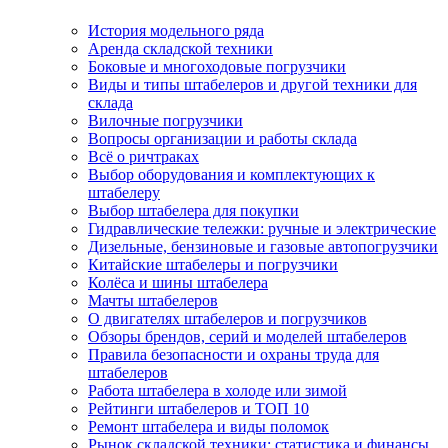
История модельного ряда
Аренда складской техники
Боковые и многоходовые погрузчики
Виды и типы штабелеров и другой техники для
склада
Вилочные погрузчики
Вопросы организации и работы склада
Всё о ричтраках
Выбор оборудования и комплектующих к
штабелеру
Выбор штабелера для покупки
Гидравлические тележки: ручные и электрические
Дизельные, бензиновые и газовые автопогрузчики
Китайские штабелеры и погрузчики
Колёса и шины штабелера
Мачты штабелеров
О двигателях штабелеров и погрузчиков
Обзоры брендов, серий и моделей штабелеров
Правила безопасности и охраны труда для
штабелеров
Работа штабелера в холоде или зимой
Рейтинги штабелеров и ТОП 10
Ремонт штабелера и виды поломок
Рынок складской техники: статистика и финансы