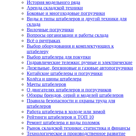
История модельного ряда
Аренда складской техники
Боковые и многоходовые погрузчики
Виды и типы штабелеров и другой техники для
склада
Вилочные погрузчики
Вопросы организации и работы склада
Всё о ричтраках
Выбор оборудования и комплектующих к
штабелеру
Выбор штабелера для покупки
Гидравлические тележки: ручные и электрические
Дизельные, бензиновые и газовые автопогрузчики
Китайские штабелеры и погрузчики
Колёса и шины штабелера
Мачты штабелеров
О двигателях штабелеров и погрузчиков
Обзоры брендов, серий и моделей штабелеров
Правила безопасности и охраны труда для
штабелеров
Работа штабелера в холоде или зимой
Рейтинги штабелеров и ТОП 10
Ремонт штабелера и виды поломок
Рынок складской техники: статистика и финансы
Технологическое и производственное развитие