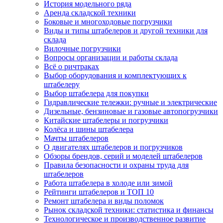
История модельного ряда
Аренда складской техники
Боковые и многоходовые погрузчики
Виды и типы штабелеров и другой техники для
склада
Вилочные погрузчики
Вопросы организации и работы склада
Всё о ричтраках
Выбор оборудования и комплектующих к
штабелеру
Выбор штабелера для покупки
Гидравлические тележки: ручные и электрические
Дизельные, бензиновые и газовые автопогрузчики
Китайские штабелеры и погрузчики
Колёса и шины штабелера
Мачты штабелеров
О двигателях штабелеров и погрузчиков
Обзоры брендов, серий и моделей штабелеров
Правила безопасности и охраны труда для
штабелеров
Работа штабелера в холоде или зимой
Рейтинги штабелеров и ТОП 10
Ремонт штабелера и виды поломок
Рынок складской техники: статистика и финансы
Технологическое и производственное развитие