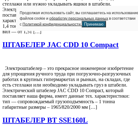
стеллажи или нужно укладывать ящики в штабели.
Электроштабелер KOMATSU MWS14A-1R, который
Продолжая использовать сайт, вы соглашаетесь на использовани
поставляет наша компания, имеет следующие тех.
файлов cookie и
обработку персональных данных
в соответствии
характеристики: тип — сопровождаемый грузоподъемность –
Принимаю
с
Политикой конфиденциальности.
1,4 тонн габаритные размеры – 844/860/1400 высота подъема
вил — от 1,51 […]
ШТАБЕЛЕР JAC CDD 10 Compact
Электроштабелер – это прекрасное инженерное изобретение
для упрощения ручного труда при погрузочно-разгрузочных
работах в крупных гипермаркетах и рынках, на складах, где
есть стеллажи или необходимо укладывать груз в штабели.
Электрический штабелер JAC CDD 10 Compact, который
поставляет наша фирма, имеет данные тех. характеристики:
тип — сопровождаемый грузоподъемность – 1 тонна
габаритные размеры – 1965/820/2000 мм […]
ШТАБЕЛЕР BT SSE160L